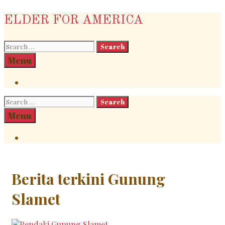
Skip
ELDER FOR AMERICA
to
content
Search
for:
Search
Menu
Search
Search
for:
Search
Menu
Search
Berita terkini Gunung
Slamet