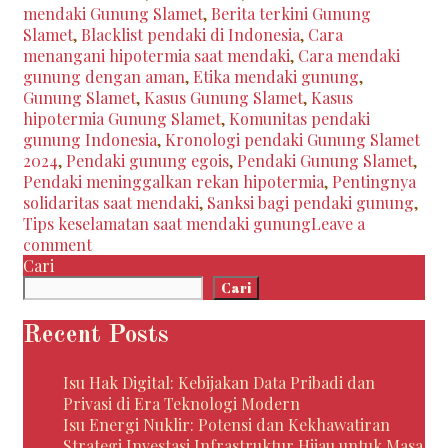
mendaki Gunung Slamet
,
Berita terkini Gunung
Dilanggar:
Slamet
,
Blacklist pendaki di Indonesia
,
Cara
7
menangani hipotermia saat mendaki
,
Cara mendaki
Pendaki
gunung dengan aman
,
Etika mendaki gunung
,
Dilarang
Gunung Slamet
,
Kasus Gunung Slamet
,
Kasus
Mendaki
hipotermia Gunung Slamet
,
Komunitas pendaki
Gunung
gunung Indonesia
,
Kronologi pendaki Gunung Slamet
Slamet
2024
,
Pendaki gunung egois
,
Pendaki Gunung Slamet
,
Pendaki meninggalkan rekan hipotermia
,
Pentingnya
solidaritas saat mendaki
,
Sanksi bagi pendaki gunung
,
Tips keselamatan saat mendaki gunung
Leave a
comment
Cari
Cari
Recent Posts
Isu Hak Digital: Kebijakan Data Pribadi dan
Privasi di Era Teknologi Modern
Isu Energi Nuklir: Potensi dan Kekhawatiran
Strategi Investasi Infrastruktur Hijau untuk Masa