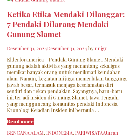
Ketika Etika Mendaki Dilanggar:
7 Pendaki Dilarang Mendaki
Gunung Slamet
Desember 31, 2024
Desember 31, 2024
by
nnjgr
Elderforamerica – Pendaki Gunung Slamet. Mendaki
gunung adalah aktivitas yang menantang sekaligus
memikat banyak orang untuk menikmati keindahan
alam. Namun, kegiatan ini juga memerlukan tanggung
jawab besar, termasuk menjaga keselamatan diri
sendiri dan rekan pendakian. Sayangnya, baru-baru
ini, terjadi insiden di Gunung Slamet, Jawa Tengah,
yang mengguncang komunitas pendaki Indonesia.
Kronologi Kejadian Insiden ini bermula …
Ketika
Read more
Etika
Categories
Tags
BENCANA ALAM
,
INDONESIA
,
PARIWISATA
Aturan
Mendaki