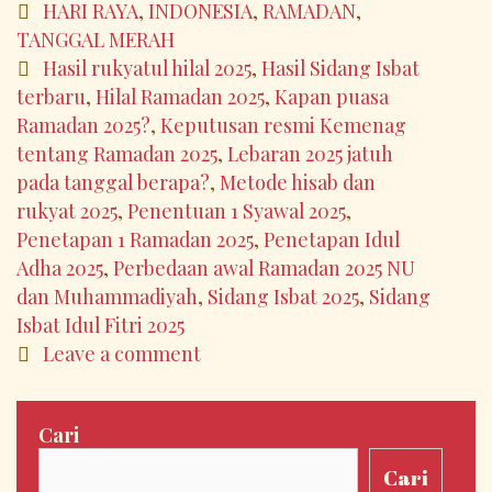
Proses,
Categories
HARI RAYA
,
INDONESIA
,
RAMADAN
,
Penetapan,
TANGGAL MERAH
dan
Tags
Hasil rukyatul hilal 2025
,
Hasil Sidang Isbat
Tantangan
terbaru
,
Hilal Ramadan 2025
,
Kapan puasa
dalam
Ramadan 2025?
,
Keputusan resmi Kemenag
Menentukan
tentang Ramadan 2025
,
Lebaran 2025 jatuh
Awal
pada tanggal berapa?
,
Metode hisab dan
Bulan
rukyat 2025
,
Penentuan 1 Syawal 2025
,
Hijriah
Penetapan 1 Ramadan 2025
,
Penetapan Idul
Adha 2025
,
Perbedaan awal Ramadan 2025 NU
dan Muhammadiyah
,
Sidang Isbat 2025
,
Sidang
Isbat Idul Fitri 2025
Leave a comment
Cari
Cari