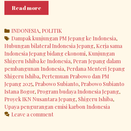
Di
Read more
Istana
Bogor,
Presiden
Categories
INDONESIA
,
POLITIK
Prabowo
Tags
Dampak kunjungan PM Jepang ke Indonesia
,
Subianto
Hubungan bilateral Indonesia Jepang
,
Kerja sama
Terima
Indonesia Jepang bidang ekonomi
,
Kunjungan
Kunjungan
Shigeru Ishiba ke Indonesia
,
Peran Jepang dalam
PM
pembangunan Indonesia
,
Perdana Menteri Jepang
Jepang
Shigeru Ishiba
,
Pertemuan Prabowo dan PM
Shigeru
Jepang 2025
,
Prabowo Subianto
,
Prabowo Subianto
Ishiba
Istana Bogor
,
Program budaya Indonesia Jepang
,
Proyek IKN Nusantara Jepang
,
Shigeru Ishiba
,
Upaya pengurangan emisi karbon Indonesia
Leave a comment