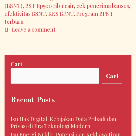
Keadilan
(BSNT)
,
BST Rp500 ribu cair
,
cek penerima bansos
,
Sosial
efektivitas BSNT
,
KKS BPNT
,
Program BPNT
yang
terbaru
Lebih
Leave a comment
Efektif
Cari
Cari
Recent Posts
Isu Hak Digital: Kebijakan Data Pribadi dan
Privasi di Era Teknologi Modern
Isu Energi Nuklir: Potensi dan Kekhawatiran