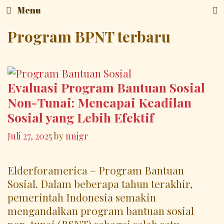
Skip
Menu
to
content
Program BPNT terbaru
Evaluasi Program Bantuan Sosial
Non-Tunai: Mencapai Keadilan
Sosial yang Lebih Efektif
Juli 27, 2025
by
nnjgr
Elderforamerica – Program Bantuan
Sosial. Dalam beberapa tahun terakhir,
pemerintah Indonesia semakin
mengandalkan program bantuan sosial
non-tunai (BSNT) sebagai salah satu