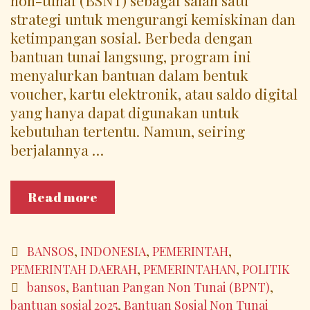
strategi untuk mengurangi kemiskinan dan
ketimpangan sosial. Berbeda dengan
bantuan tunai langsung, program ini
menyalurkan bantuan dalam bentuk
voucher, kartu elektronik, atau saldo digital
yang hanya dapat digunakan untuk
kebutuhan tertentu. Namun, seiring
berjalannya …
Evaluasi
Read more
Program
Bantuan
Sosial
Categories
BANSOS
,
INDONESIA
,
PEMERINTAH
,
Non-
PEMERINTAH DAERAH
,
PEMERINTAHAN
,
POLITIK
Tunai:
Tags
bansos
,
Bantuan Pangan Non Tunai (BPNT)
,
Mencapai
bantuan sosial 2025
,
Bantuan Sosial Non Tunai