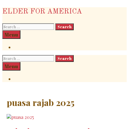
Skip
ELDER FOR AMERICA
to
content
Search
for:
Search
Menu
Search
Search
for:
Search
Menu
Search
puasa rajab 2025