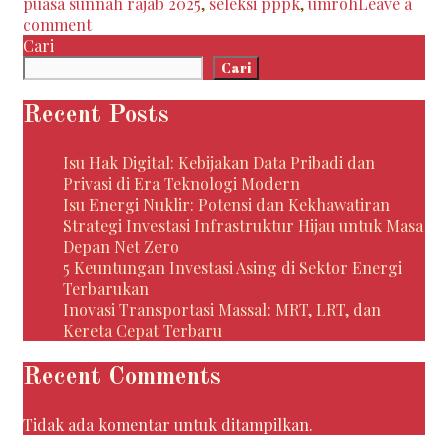
puasa sunnah rajab 2025
,
seleksi pppk
,
umroh
Leave a
Umat
comment
Islam
Cari
Cari
Recent Posts
Isu Hak Digital: Kebijakan Data Pribadi dan
Privasi di Era Teknologi Modern
Isu Energi Nuklir: Potensi dan Kekhawatiran
Strategi Investasi Infrastruktur Hijau untuk Masa
Depan Net Zero
5 Keuntungan Investasi Asing di Sektor Energi
Terbarukan
Inovasi Transportasi Massal: MRT, LRT, dan
Kereta Cepat Terbaru
Recent Comments
Tidak ada komentar untuk ditampilkan.