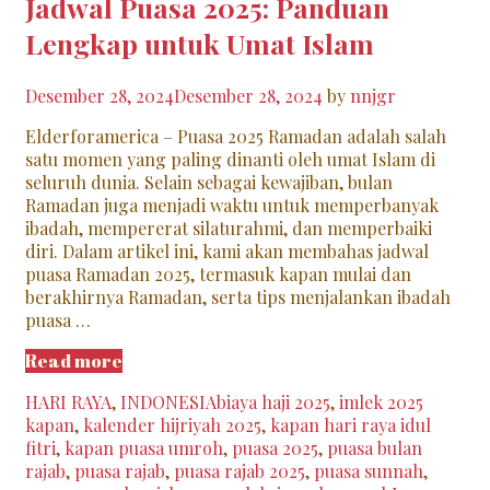
Jadwal Puasa 2025: Panduan
Lengkap untuk Umat Islam
Desember 28, 2024
Desember 28, 2024
by
nnjgr
Elderforamerica – Puasa 2025 Ramadan adalah salah
satu momen yang paling dinanti oleh umat Islam di
seluruh dunia. Selain sebagai kewajiban, bulan
Ramadan juga menjadi waktu untuk memperbanyak
ibadah, mempererat silaturahmi, dan memperbaiki
diri. Dalam artikel ini, kami akan membahas jadwal
puasa Ramadan 2025, termasuk kapan mulai dan
berakhirnya Ramadan, serta tips menjalankan ibadah
puasa …
Jadwal
Read more
Puasa
Categories
Tags
HARI RAYA
,
INDONESIA
biaya haji 2025
,
imlek 2025
2025:
kapan
,
kalender hijriyah 2025
,
kapan hari raya idul
Panduan
fitri
,
kapan puasa umroh
,
puasa 2025
,
puasa bulan
Lengkap
rajab
,
puasa rajab
,
puasa rajab 2025
,
puasa sunnah
,
untuk