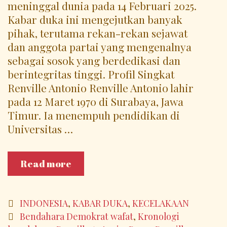
meninggal dunia pada 14 Februari 2025.
Kabar duka ini mengejutkan banyak
pihak, terutama rekan-rekan sejawat
dan anggota partai yang mengenalnya
sebagai sosok yang berdedikasi dan
berintegritas tinggi. Profil Singkat
Renville Antonio Renville Antonio lahir
pada 12 Maret 1970 di Surabaya, Jawa
Timur. Ia menempuh pendidikan di
Universitas …
Kematian
Read more
Renville
Antonio:
Kehilangan
Categories
INDONESIA
,
KABAR DUKA
,
KECELAKAAN
Besar
Tags
Bendahara Demokrat wafat
,
Kronologi
bagi