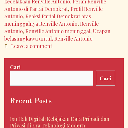
kecelakaan Renville Antonio
,
Peran Renville
Partai
Antonio di Partai Demokrat
,
Profil Renville
Demokrat
Antonio
,
Reaksi Partai Demokrat atas
dan
meninggalnya Renville Antonio
,
Renville
Politik
Antonio
,
Renville Antonio meninggal
,
Ucapan
Indonesia
belasungkawa untuk Renville Antonio
Leave a comment
Cari
Cari
Recent Posts
Isu Hak Digital: Kebijakan Data Pribadi dan
Privasi di Era Teknologi Modern