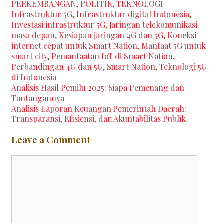
Tags
PERKEMBANGAN
,
POLITIK
,
TEKNOLOGI
Infrastruktur 5G
,
Infrastruktur digital Indonesia
,
Investasi infrastruktur 5G
,
Jaringan telekomunikasi
masa depan
,
Kesiapan jaringan 4G dan 5G
,
Koneksi
internet cepat untuk Smart Nation
,
Manfaat 5G untuk
smart city
,
Pemanfaatan IoT di Smart Nation
,
Perbandingan 4G dan 5G
,
Smart Nation
,
Teknologi 5G
di Indonesia
Post
Analisis Hasil Pemilu 2025: Siapa Pemenang dan
navigation
Tantangannya
Analisis Laporan Keuangan Pemerintah Daerah:
Transparansi, Efisiensi, dan Akuntabilitas Publik
Leave a Comment
Comment