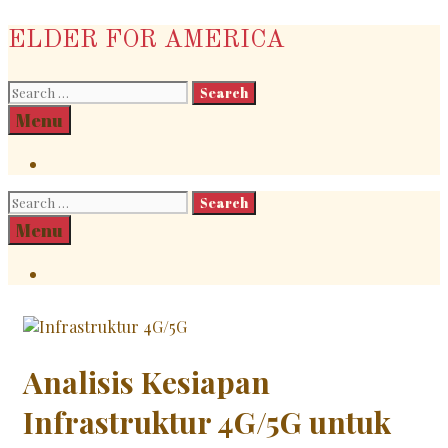
Skip
ELDER FOR AMERICA
to
content
Search
for:
Search
Menu
Search
Search
for:
Search
Menu
Search
Analisis Kesiapan
Infrastruktur 4G/5G untuk