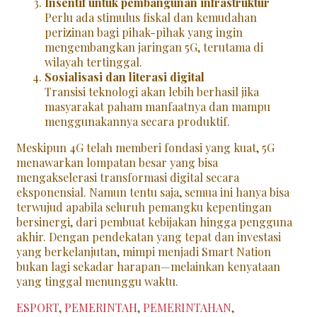
Insentif untuk pembangunan infrastruktur
Perlu ada stimulus fiskal dan kemudahan
perizinan bagi pihak-pihak yang ingin
mengembangkan jaringan 5G, terutama di
wilayah tertinggal.
Sosialisasi dan literasi digital
Transisi teknologi akan lebih berhasil jika
masyarakat paham manfaatnya dan mampu
menggunakannya secara produktif.
Meskipun 4G telah memberi fondasi yang kuat, 5G
menawarkan lompatan besar yang bisa
mengakselerasi transformasi digital secara
eksponensial. Namun tentu saja, semua ini hanya bisa
terwujud apabila seluruh pemangku kepentingan
bersinergi, dari pembuat kebijakan hingga pengguna
akhir. Dengan pendekatan yang tepat dan investasi
yang berkelanjutan, mimpi menjadi Smart Nation
bukan lagi sekadar harapan—melainkan kenyataan
yang tinggal menunggu waktu.
Categories
ESPORT
,
PEMERINTAH
,
PEMERINTAHAN
,