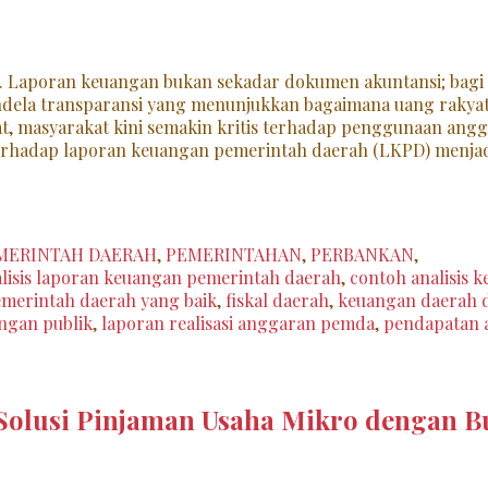
. Laporan keuangan bukan sekadar dokumen akuntansi; bagi
dela transparansi yang menunjukkan bagaimana uang rakyat 
t, masyarakat kini semakin kritis terhadap penggunaan ang
s terhadap laporan keuangan pemerintah daerah (LKPD) menjad
MERINTAH DAERAH
,
PEMERINTAHAN
,
PERBANKAN
,
gs
lisis laporan keuangan pemerintah daerah
,
contoh analisis 
merintah daerah yang baik
,
fiskal daerah
,
keuangan daerah 
ngan publik
,
laporan realisasi anggaran pemda
,
pendapatan a
 Solusi Pinjaman Usaha Mikro dengan 