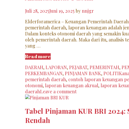
Juli 28, 2025
Juni 19, 2025
by
nnjgr
Elderforamerica – Keuangan Pemerintah Daerah
pemerintah daerah, laporan keuangan adalah jen
Dalam konteks otonomi daerah yang semakin kua
oleh pemerintah daerah. Maka dari itu, analisi
yang …
Analisis
Read more
Laporan
Categories
DAERAH
,
LAPORAN
,
PEJABAT
,
PEMERINTAH
,
PE
Keuangan
Ta
PERKEMBANGAN
,
PINJAMAN BANK
,
POLITIK
ana
Pemerintah
pemerintah daerah
,
contoh laporan keuangan pe
Daerah:
otonomi
,
laporan keuangan akrual
,
laporan keua
Transparansi,
daerah
Leave a comment
Efisiensi,
dan
Akuntabilitas
Tabel Pinjaman KUR BRI 2024:
Publik
Rendah