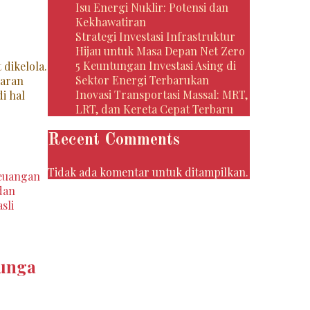
Isu Energi Nuklir: Potensi dan
Kekhawatiran
Strategi Investasi Infrastruktur
Hijau untuk Masa Depan Net Zero
5 Keuntungan Investasi Asing di
dikelola.
Sektor Energi Terbarukan
garan
Inovasi Transportasi Massal: MRT,
i hal
LRT, dan Kereta Cepat Terbaru
Recent Comments
Tidak ada komentar untuk ditampilkan.
keuangan
dan
sli
Bunga