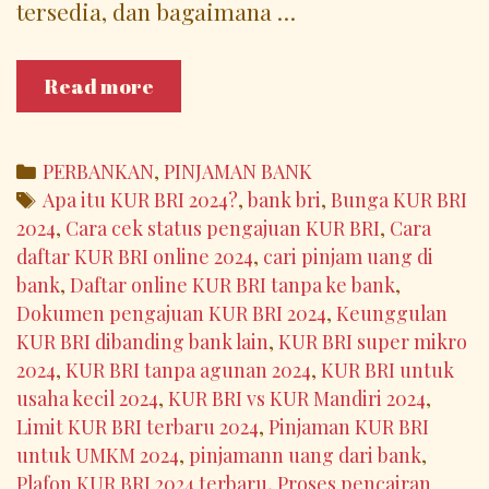
tersedia, dan bagaimana …
Tabel
Read more
Pinjaman
KUR
BRI
Categories
PERBANKAN
,
PINJAMAN BANK
2024:
Tags
Apa itu KUR BRI 2024?
,
bank bri
,
Bunga KUR BRI
Solusi
2024
,
Cara cek status pengajuan KUR BRI
,
Cara
Pinjaman
daftar KUR BRI online 2024
,
cari pinjam uang di
Usaha
bank
,
Daftar online KUR BRI tanpa ke bank
,
Mikro
Dokumen pengajuan KUR BRI 2024
,
Keunggulan
dengan
KUR BRI dibanding bank lain
,
KUR BRI super mikro
Bunga
2024
,
KUR BRI tanpa agunan 2024
,
KUR BRI untuk
Rendah
usaha kecil 2024
,
KUR BRI vs KUR Mandiri 2024
,
Limit KUR BRI terbaru 2024
,
Pinjaman KUR BRI
untuk UMKM 2024
,
pinjamann uang dari bank
,
Plafon KUR BRI 2024 terbaru
,
Proses pencairan