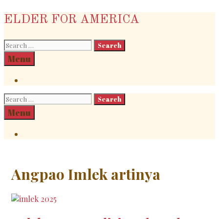
Skip
ELDER FOR AMERICA
to
content
Search
for:
Search
Menu
Search
Search
for:
Search
Menu
Search
Angpao Imlek artinya