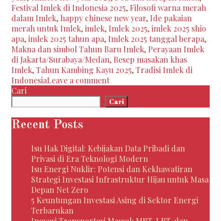
Perayaan
Festival Imlek di Indonesia 2025
,
Filosofi warna merah
yang
dalam Imlek
,
happy chinese new year
,
Ide pakaian
Membawa
merah untuk Imlek
,
imlek
,
Imlek 2025
,
imlek 2025 shio
Keberuntungan
apa
,
imlek 2025 tahun apa
,
Imlek 2025 tanggal berapa
,
Makna dan simbol Tahun Baru Imlek
,
Perayaan Imlek
di Jakarta/Surabaya/Medan
,
Resep masakan khas
Imlek
,
Tahun Kambing Kayu 2025
,
Tradisi Imlek di
Indonesia
Leave a comment
Cari
Cari
Recent Posts
Isu Hak Digital: Kebijakan Data Pribadi dan
Privasi di Era Teknologi Modern
Isu Energi Nuklir: Potensi dan Kekhawatiran
Strategi Investasi Infrastruktur Hijau untuk Masa
Depan Net Zero
5 Keuntungan Investasi Asing di Sektor Energi
Terbarukan
Inovasi Transportasi Massal: MRT, LRT, dan