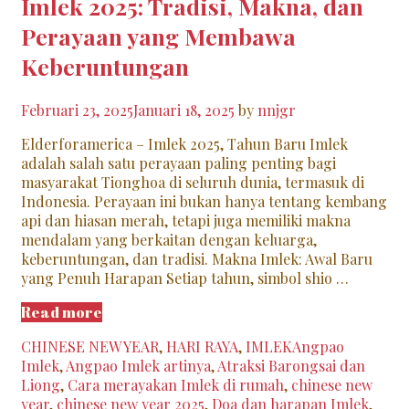
Imlek 2025: Tradisi, Makna, dan
Perayaan yang Membawa
Keberuntungan
Februari 23, 2025
Januari 18, 2025
by
nnjgr
Elderforamerica – Imlek 2025, Tahun Baru Imlek
adalah salah satu perayaan paling penting bagi
masyarakat Tionghoa di seluruh dunia, termasuk di
Indonesia. Perayaan ini bukan hanya tentang kembang
api dan hiasan merah, tetapi juga memiliki makna
mendalam yang berkaitan dengan keluarga,
keberuntungan, dan tradisi. Makna Imlek: Awal Baru
yang Penuh Harapan Setiap tahun, simbol shio …
Imlek
Read more
2025:
Categories
Tags
CHINESE NEW YEAR
,
HARI RAYA
,
IMLEK
Angpao
Tradisi,
Imlek
,
Angpao Imlek artinya
,
Atraksi Barongsai dan
Makna,
Liong
,
Cara merayakan Imlek di rumah
,
chinese new
dan
year
,
chinese new year 2025
,
Doa dan harapan Imlek
,