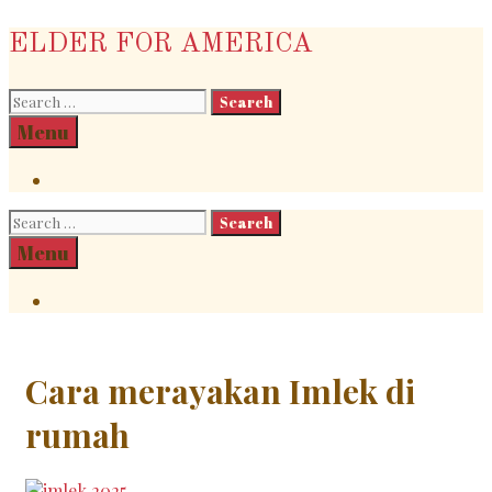
Skip
ELDER FOR AMERICA
to
content
Search
for:
Search
Menu
Search
Search
for:
Search
Menu
Search
Cara merayakan Imlek di
rumah