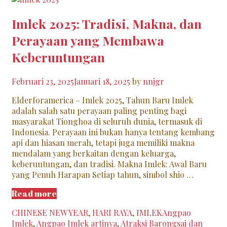
Imlek 2025: Tradisi, Makna, dan
Perayaan yang Membawa
Keberuntungan
Februari 23, 2025
Januari 18, 2025
by
nnjgr
Elderforamerica – Imlek 2025, Tahun Baru Imlek
adalah salah satu perayaan paling penting bagi
masyarakat Tionghoa di seluruh dunia, termasuk di
Indonesia. Perayaan ini bukan hanya tentang kembang
api dan hiasan merah, tetapi juga memiliki makna
mendalam yang berkaitan dengan keluarga,
keberuntungan, dan tradisi. Makna Imlek: Awal Baru
yang Penuh Harapan Setiap tahun, simbol shio …
Imlek
Read more
2025:
Categories
Tags
CHINESE NEW YEAR
,
HARI RAYA
,
IMLEK
Angpao
Tradisi,
Imlek
,
Angpao Imlek artinya
,
Atraksi Barongsai dan
Makna,