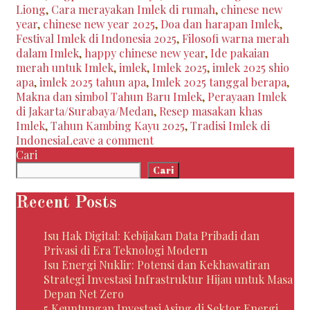
Liong
,
Cara merayakan Imlek di rumah
,
chinese new
dan
year
,
chinese new year 2025
,
Doa dan harapan Imlek
,
Perayaan
Festival Imlek di Indonesia 2025
,
Filosofi warna merah
yang
dalam Imlek
,
happy chinese new year
,
Ide pakaian
Membawa
merah untuk Imlek
,
imlek
,
Imlek 2025
,
imlek 2025 shio
Keberuntungan
apa
,
imlek 2025 tahun apa
,
Imlek 2025 tanggal berapa
,
Makna dan simbol Tahun Baru Imlek
,
Perayaan Imlek
di Jakarta/Surabaya/Medan
,
Resep masakan khas
Imlek
,
Tahun Kambing Kayu 2025
,
Tradisi Imlek di
Indonesia
Leave a comment
Cari
Cari
Recent Posts
Isu Hak Digital: Kebijakan Data Pribadi dan
Privasi di Era Teknologi Modern
Isu Energi Nuklir: Potensi dan Kekhawatiran
Strategi Investasi Infrastruktur Hijau untuk Masa
Depan Net Zero
5 Keuntungan Investasi Asing di Sektor Energi