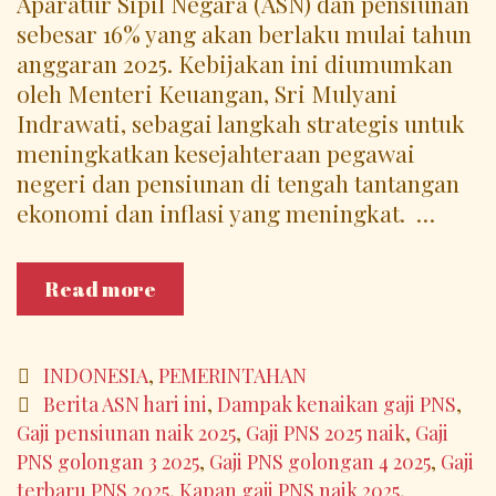
Aparatur Sipil Negara (ASN) dan pensiunan
sebesar 16% yang akan berlaku mulai tahun
anggaran 2025. Kebijakan ini diumumkan
oleh Menteri Keuangan, Sri Mulyani
Indrawati, sebagai langkah strategis untuk
meningkatkan kesejahteraan pegawai
negeri dan pensiunan di tengah tantangan
ekonomi dan inflasi yang meningkat. ​ …
Gaji
Read more
PNS
Naik
16%
Categories
INDONESIA
,
PEMERINTAHAN
di
Tags
Berita ASN hari ini
,
Dampak kenaikan gaji PNS
,
2025:
Gaji pensiunan naik 2025
,
Gaji PNS 2025 naik
,
Gaji
Strategi
PNS golongan 3 2025
,
Gaji PNS golongan 4 2025
,
Gaji
Pemerintah
terbaru PNS 2025
,
Kapan gaji PNS naik 2025
,