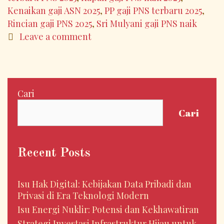
Tingkatkan
Kenaikan gaji ASN 2025
,
PP gaji PNS terbaru 2025
,
Kesejahteraan
Rincian gaji PNS 2025
,
Sri Mulyani gaji PNS naik
ASN
Leave a comment
Cari
Cari
Recent Posts
Isu Hak Digital: Kebijakan Data Pribadi dan
Privasi di Era Teknologi Modern
Isu Energi Nuklir: Potensi dan Kekhawatiran
Strategi Investasi Infrastruktur Hijau untuk