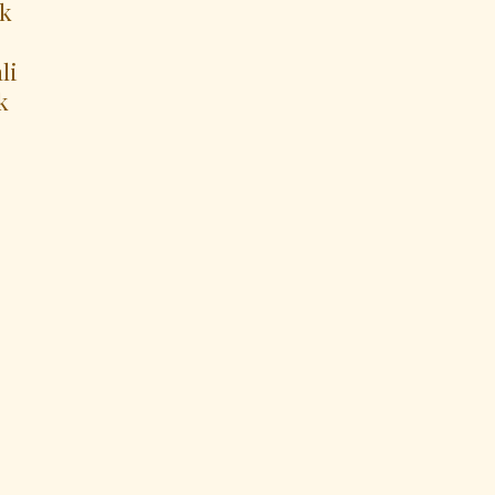
ak
li
k