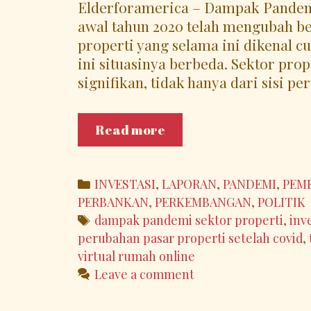
Elderforamerica – Dampak Pandem
awal tahun 2020 telah mengubah be
properti yang selama ini dikenal cu
ini situasinya berbeda. Sektor pro
signifikan, tidak hanya dari sisi p
Dampak
Read more
Pandemi
terhadap
Sektor
Categories
INVESTASI
,
LAPORAN
,
PANDEMI
,
PEM
Properti:
PERBANKAN
,
PERKEMBANGAN
,
POLITIK
Antara
Tags
dampak pandemi sektor properti
,
inv
Tantangan
perubahan pasar properti setelah covid
,
dan
virtual rumah online
Peluang
Leave a comment
Baru