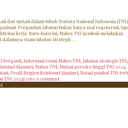
tasi dan mutasi dalam tubuh Tentara Nasional Indonesia (TNI
anisasi. Pergantian jabatan bukan hanya soal regenerasi, tap
tivitas kerja. Baru-baru ini, Mabes TNI kembali melakukan
di dalamnya enam jabatan strategis …
I berganti
,
Informasi resmi Mabes TNI
,
Jabatan strategis TNI
,
istomei Sianturi
,
Mabes TNI
,
Mutasi perwira tinggi TNI 2024
,
tasi
,
Profil Brigjen Kristomei Sianturi
,
Rotasi pejabat TNI ter
si TNI 2024
Leave a comment
i