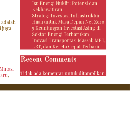
Isu Energi Nuklir: Potensi dan
Kekhawatiran
Strategi Investasi Infrastruktur
Hijau untuk Masa Depan Net Zero
) adalah
5 Keuntungan Investasi Asing di
i juga
Sektor Energi Terbarukan
Inovasi Transportasi Massal: MRT,
LRT, dan Kereta Cepat Terbaru
Recent Comments
Mutasi
Tidak ada komentar untuk ditampilkan.
baru
,