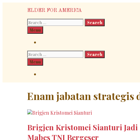
Skip
ELDER FOR AMERICA
to
content
Search
for:
Search
Menu
Search
Search
for:
Search
Menu
Search
Enam jabatan strategis 
Brigjen Kristomei Sianturi Jad
Mabes TNI Bergeser