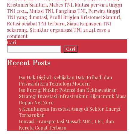
Kapuspen
Kristomei Sianturi
,
Mabes TNI
,
Mutasi perwira tinggi
TNI,
TNI 2024
,
Mutasi TNI
,
Panglima TNI
,
Perwira tinggi
Enam
TNI yang dimutasi
,
Profil Brigjen Kristomei Sianturi
,
Jabatan
Rotasi pejabat TNI terbaru
,
Siapa Kapuspen TNI
Strategis
sekarang
,
Struktur organisasi TNI 2024
Leave a
di
comment
Mabes
Cari
TNI
Cari
Bergeser
Recent Posts
Isu Hak Digital: Kebijakan Data Pribadi dan
Privasi di Era Teknologi Modern
Isu Energi Nuklir: Potensi dan Kekhawatiran
Strategi Investasi Infrastruktur Hijau untuk Masa
Depan Net Zero
5 Keuntungan Investasi Asing di Sektor Energi
Terbarukan
Inovasi Transportasi Massal: MRT, LRT, dan
Kereta Cepat Terbaru