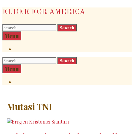
Skip
ELDER FOR AMERICA
to
content
Search
for:
Search
Menu
Search
Search
for:
Search
Menu
Search
Mutasi TNI