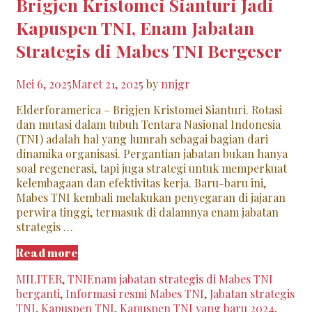
Brigjen Kristomei Sianturi Jadi
Kapuspen TNI, Enam Jabatan
Strategis di Mabes TNI Bergeser
Mei 6, 2025
Maret 21, 2025
by
nnjgr
Elderforamerica – Brigjen Kristomei Sianturi. Rotasi
dan mutasi dalam tubuh Tentara Nasional Indonesia
(TNI) adalah hal yang lumrah sebagai bagian dari
dinamika organisasi. Pergantian jabatan bukan hanya
soal regenerasi, tapi juga strategi untuk memperkuat
kelembagaan dan efektivitas kerja. Baru-baru ini,
Mabes TNI kembali melakukan penyegaran di jajaran
perwira tinggi, termasuk di dalamnya enam jabatan
strategis …
Brigjen
Read more
Kristomei
Categories
Tags
MILITER
,
TNI
Enam jabatan strategis di Mabes TNI
Sianturi
berganti
,
Informasi resmi Mabes TNI
,
Jabatan strategis
Jadi
TNI
,
Kapuspen TNI
,
Kapuspen TNI yang baru 2024
,