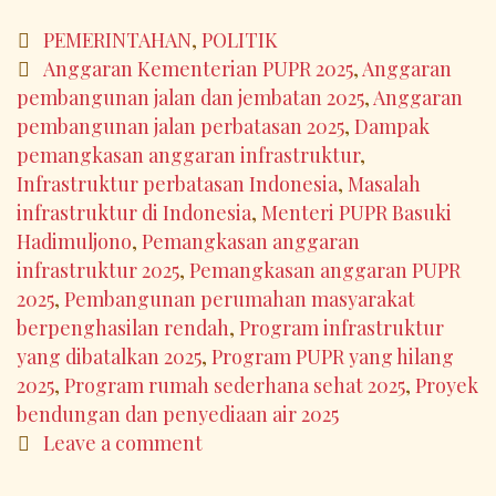
73
Persen:
Categories
PEMERINTAHAN
,
POLITIK
Dampak
Tags
Anggaran Kementerian PUPR 2025
,
Anggaran
pada
pembangunan jalan dan jembatan 2025
,
Anggaran
Program
pembangunan jalan perbatasan 2025
,
Dampak
Kementerian
pemangkasan anggaran infrastruktur
,
PUPR
Infrastruktur perbatasan Indonesia
,
Masalah
yang
infrastruktur di Indonesia
,
Menteri PUPR Basuki
Hilang
Hadimuljono
,
Pemangkasan anggaran
infrastruktur 2025
,
Pemangkasan anggaran PUPR
2025
,
Pembangunan perumahan masyarakat
berpenghasilan rendah
,
Program infrastruktur
yang dibatalkan 2025
,
Program PUPR yang hilang
2025
,
Program rumah sederhana sehat 2025
,
Proyek
bendungan dan penyediaan air 2025
Leave a comment