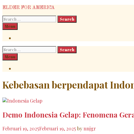
Skip
ELDER FOR AMERICA
to
Search
content
for:
Search
Menu
Search
Search
for:
Search
Menu
Search
Kebebasan berpendapat Indo
Demo Indonesia Gelap: Fenomena Gera
Februari 19, 2025
Februari 19, 2025
by
nnjgr