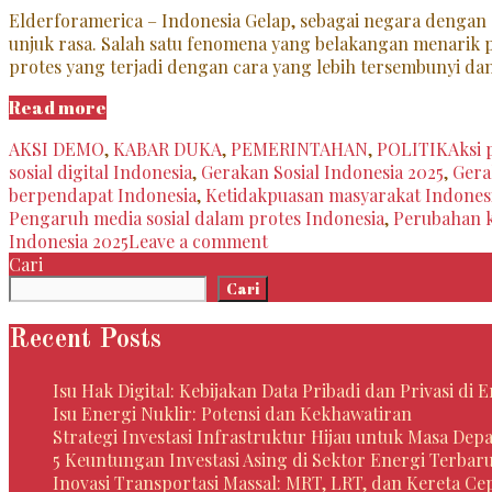
Elderforamerica – Indonesia Gelap, sebagai negara dengan
unjuk rasa. Salah satu fenomena yang belakangan menarik 
protes yang terjadi dengan cara yang lebih tersembunyi da
Demo
Read more
Indonesia
Categories
Tags
AKSI DEMO
,
KABAR DUKA
,
PEMERINTAHAN
,
POLITIK
Aksi 
Gelap:
sosial digital Indonesia
,
Gerakan Sosial Indonesia 2025
,
Gera
Fenomena
berpendapat Indonesia
,
Ketidakpuasan masyarakat Indones
Gerakan
Pengaruh media sosial dalam protes Indonesia
,
Perubahan k
Sosial
Indonesia 2025
Leave a comment
di
Cari
Tengah
Cari
Ketidakpastian
Recent Posts
Isu Hak Digital: Kebijakan Data Pribadi dan Privasi di
Isu Energi Nuklir: Potensi dan Kekhawatiran
Strategi Investasi Infrastruktur Hijau untuk Masa Dep
5 Keuntungan Investasi Asing di Sektor Energi Terbar
Inovasi Transportasi Massal: MRT, LRT, dan Kereta Ce