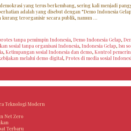
 demokrasi yang terus berkembang, sering kali menjadi pan
perhatian adalah yang disebut dengan “Demo Indonesia Gelap
n kurang terorganisir secara publik, namun …
protes tanpa pemimpin Indonesia
,
Demo Indonesia Gelap
,
Dem
kan sosial tanpa organisasi Indonesia
,
Indonesia Gelap
,
Isu so
ia
,
Ketimpangan sosial Indonesia dan demo
,
Kontrol pemerint
ebijakan melalui demo digital
,
Protes di media sosial Indones
 Era Teknologi Modern
an Net Zero
ukan
pat Terbaru