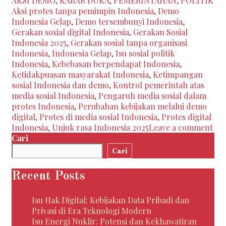
AKSI DEMO
,
KABAR DUKA
,
PEMERINTAHAN
,
POLITIK
Gelap:
Aksi protes tanpa pemimpin Indonesia
,
Demo
Fenomena
Indonesia Gelap
,
Demo tersembunyi Indonesia
,
Gerakan
Gerakan sosial digital Indonesia
,
Gerakan Sosial
Sosial
Indonesia 2025
,
Gerakan sosial tanpa organisasi
di
Indonesia
,
Indonesia Gelap
,
Isu sosial politik
Tengah
Indonesia
,
Kebebasan berpendapat Indonesia
,
Ketidakpastian
Ketidakpuasan masyarakat Indonesia
,
Ketimpangan
sosial Indonesia dan demo
,
Kontrol pemerintah atas
media sosial Indonesia
,
Pengaruh media sosial dalam
protes Indonesia
,
Perubahan kebijakan melalui demo
digital
,
Protes di media sosial Indonesia
,
Protes digital
Indonesia
,
Unjuk rasa Indonesia 2025
Leave a comment
Cari
Cari
Recent Posts
Isu Hak Digital: Kebijakan Data Pribadi dan
Privasi di Era Teknologi Modern
Isu Energi Nuklir: Potensi dan Kekhawatiran