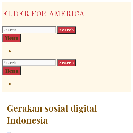
Skip
to
ELDER FOR AMERICA
content
Search
for:
Search
Menu
Search
Search
for:
Search
Menu
Search
Gerakan sosial digital
Indonesia