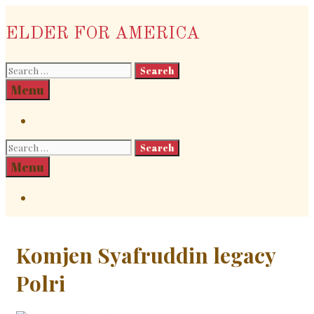
Skip
to
ELDER FOR AMERICA
content
Search
for:
Search
Menu
Search
Search
for:
Search
Menu
Search
Komjen Syafruddin legacy
Polri