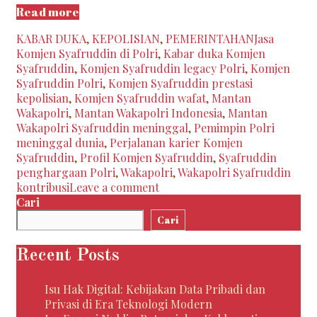
Mantan
Read more
Wakapolri
Categories
Tags
KABAR DUKA
,
KEPOLISIAN
,
PEMERINTAHAN
Jasa
Komjen
Komjen Syafruddin di Polri
,
Kabar duka Komjen
Syafruddin
Syafruddin
,
Komjen Syafruddin legacy Polri
,
Komjen
Meninggal
Syafruddin Polri
,
Komjen Syafruddin prestasi
Dunia:
kepolisian
,
Komjen Syafruddin wafat
,
Mantan
Mengenang
Wakapolri
,
Mantan Wakapolri Indonesia
,
Mantan
Kiprah
Wakapolri Syafruddin meninggal
,
Pemimpin Polri
Seorang
meninggal dunia
,
Perjalanan karier Komjen
Pejuang
Syafruddin
,
Profil Komjen Syafruddin
,
Syafruddin
Keamanan
penghargaan Polri
,
Wakapolri
,
Wakapolri Syafruddin
kontribusi
Leave a comment
Cari
Cari
Recent Posts
Isu Hak Digital: Kebijakan Data Pribadi dan
Privasi di Era Teknologi Modern