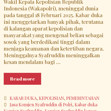
Wakil Kepala Kepolisian Republik
Indonesia (Wakapolri), meninggal dunia
pada tanggal 18 Februari 2025. Kabar duka
ini menggetarkan banyak pihak, terutama
di kalangan aparat kepolisian dan
masyarakat yang mengenal beliau sebagai
sosok yang berdedikasi tinggi dalam
menjaga keamanan dan ketertiban negara.
Meninggalnya Syafruddin meninggalkan
kesan mendalam bagi …
Mantan
Read more
Wakapolri
Komjen
Syafruddin
Categories
KABAR DUKA
,
KEPOLISIAN
,
PEMERINTAHAN
Meninggal
Tags
Jasa Komjen Syafruddin di Polri
,
Kabar duka
Dunia:
Komjen Syafruddin
,
Komjen Syafruddin legacy