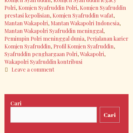
Mengenang
Polri
,
Komjen Syafruddin Polri
,
Komjen Syafruddin
Kiprah
prestasi kepolisian
,
Komjen Syafruddin wafat
,
Seorang
Mantan Wakapolri
,
Mantan Wakapolri Indonesia
,
Pejuang
Mantan Wakapolri Syafruddin meninggal
,
Keamanan
Pemimpin Polri meninggal dunia
,
Perjalanan karier
Komjen Syafruddin
,
Profil Komjen Syafruddin
,
Syafruddin penghargaan Polri
,
Wakapolri
,
Wakapolri Syafruddin kontribusi
Leave a comment
Cari
Cari