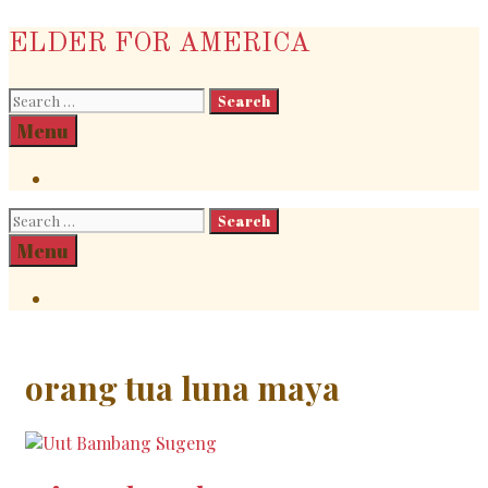
Skip
ELDER FOR AMERICA
to
content
Search
for:
Search
Menu
Search
Search
for:
Search
Menu
Search
orang tua luna maya