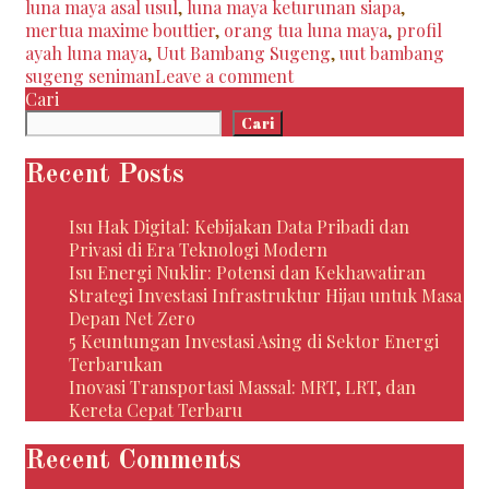
luna maya asal usul
,
luna maya keturunan siapa
,
Maya,
mertua maxime bouttier
,
orang tua luna maya
,
profil
Uut
ayah luna maya
,
Uut Bambang Sugeng
,
uut bambang
Bambang
sugeng seniman
Leave a comment
Sugeng:
Cari
Mertua
Cari
Maxime
Bouttier
Recent Posts
yang
Ternyata
Isu Hak Digital: Kebijakan Data Pribadi dan
Orang
Privasi di Era Teknologi Modern
Jawa
Isu Energi Nuklir: Potensi dan Kekhawatiran
dari
Strategi Investasi Infrastruktur Hijau untuk Masa
Cirebon
Depan Net Zero
5 Keuntungan Investasi Asing di Sektor Energi
Terbarukan
Inovasi Transportasi Massal: MRT, LRT, dan
Kereta Cepat Terbaru
Recent Comments