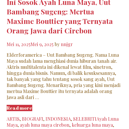
Ini Sosok Ayah Luna Maya, Uut
Bambang Sugeng: Mertua
Maxime Bouttier yang Ternyata
Orang Jawa dari Cirebon
Mei 11, 2025
Mei 9, 2025
by
nnjgr
Elderforamerica – Uut Bambang Sugeng. Nama Luna
Maya sudah lama menghiasi dunia hiburan tanah air.
Aktris multitalenta ini dikenal lewat film, sinetron,
hingga dunia bisnis. Namun, di balik kesuksesannya,
tak banyak yang tahu tentang sosok sang ayah, Uut
Bambang Sugeng. Menariknya, pria yang kini menjadi
mertua Maxime Bouttier itu ternyata adalah orang
Jawa asli dari …
Ini
Read more
Sosok
Categories
Tags
ARTIS
,
BIOGRAFI
,
INDONESIA
,
SELEBRITI
Ayah Luna
Ayah
Maya
,
ayah luna maya cirebon
,
keluarga luna maya
,
Luna