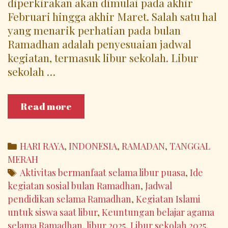
diperkirakan akan dimulai pada akhir
Februari hingga akhir Maret. Salah satu hal
yang menarik perhatian pada bulan
Ramadhan adalah penyesuaian jadwal
kegiatan, termasuk libur sekolah. Libur
sekolah …
Libur
Read more
Sekolah
Bulan
Ramadhan
Categories
HARI RAYA
,
INDONESIA
,
RAMADAN
,
TANGGAL
2025:
MERAH
Momentum
Tags
Aktivitas bermanfaat selama libur puasa
,
Ide
Kebersamaan
kegiatan sosial bulan Ramadhan
,
Jadwal
dan
pendidikan selama Ramadhan
,
Kegiatan Islami
Refleksi
untuk siswa saat libur
,
Keuntungan belajar agama
Diri
selama Ramadhan
,
libur 2025
,
Libur sekolah 2025
,