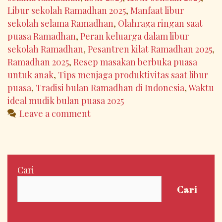
Libur sekolah Ramadhan 2025
,
Manfaat libur
sekolah selama Ramadhan
,
Olahraga ringan saat
puasa Ramadhan
,
Peran keluarga dalam libur
sekolah Ramadhan
,
Pesantren kilat Ramadhan 2025
,
Ramadhan 2025
,
Resep masakan berbuka puasa
untuk anak
,
Tips menjaga produktivitas saat libur
puasa
,
Tradisi bulan Ramadhan di Indonesia
,
Waktu
ideal mudik bulan puasa 2025
Leave a comment
Cari
Cari