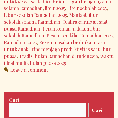
untuk siswa saat libur
,
Keuntungan belajar agama
Diri
selama Ramadhan
,
libur 2025
,
Libur sekolah 2025
,
Libur sekolah Ramadhan 2025
,
Manfaat libur
sekolah selama Ramadhan
,
Olahraga ringan saat
puasa Ramadhan
,
Peran keluarga dalam libur
sekolah Ramadhan
,
Pesantren kilat Ramadhan 2025
,
Ramadhan 2025
,
Resep masakan berbuka puasa
untuk anak
,
Tips menjaga produktivitas saat libur
puasa
,
Tradisi bulan Ramadhan di Indonesia
,
Waktu
ideal mudik bulan puasa 2025
Leave a comment
Cari
Cari