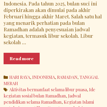
Indonesia. Pada tahun 2025, bulan suci ini
diperkirakan akan dimulai pada akhir
Februari hingga akhir Maret. Salah satu hal
yang menarik perhatian pada bulan
Ramadhan adalah penyesuaian jadwal
kegiatan, termasuk libur sekolah. Libur
sekolah …
Libur
Read more
Sekolah
Bulan
Ramadhan
Categories
HARI RAYA
,
INDONESIA
,
RAMADAN
,
TANGGAL
2025:
MERAH
Momentum
Tags
Aktivitas bermanfaat selama libur puasa
,
Ide
Kebersamaan
kegiatan sosial bulan Ramadhan
,
Jadwal
dan
pendidikan selama Ramadhan
,
Kegiatan Islami
Refleksi