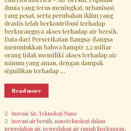
dunia yang terus meningkat, urbanisasi
yang pesat, serta perubahan iklim yang
drastis telah berkontribusi terhadap
berkurangnya akses terhadap air bersih.
Data dari Perserikatan Bangsa-Bangsa
menunjukkan bahwa hampir 2,2 miliar
orang tidak memiliki akses terhadap air
minum yang aman, dengan dampak
signifikan terhadap …
Rahasia
Read more
Inovasi
Air
Bersih
Categories
Inovasi Air
,
Teknologi Nano
Berbasis
Tags
inovasi air bersih
,
nanoteknologi dalam
Teknologi
pengolahan air
,
pengolahan air ramah lingkungan
,