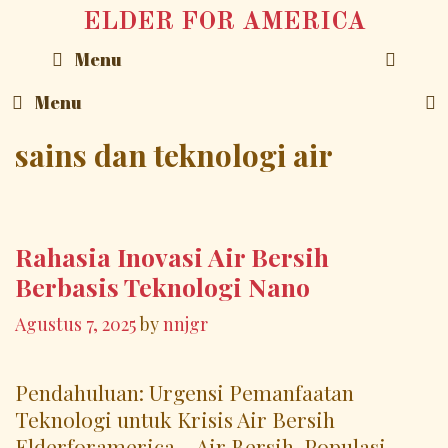
Skip
ELDER FOR AMERICA
to
SEA
Menu
content
Menu
sains dan teknologi air
Rahasia Inovasi Air Bersih
Berbasis Teknologi Nano
Agustus 7, 2025
by
nnjgr
Pendahuluan: Urgensi Pemanfaatan
Teknologi untuk Krisis Air Bersih
Elderforamerica – Air Bersih. Populasi