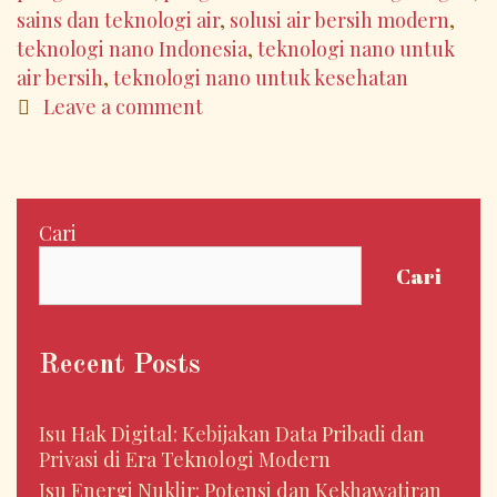
Nano
sains dan teknologi air
,
solusi air bersih modern
,
teknologi nano Indonesia
,
teknologi nano untuk
air bersih
,
teknologi nano untuk kesehatan
Leave a comment
Cari
Cari
Recent Posts
Isu Hak Digital: Kebijakan Data Pribadi dan
Privasi di Era Teknologi Modern
Isu Energi Nuklir: Potensi dan Kekhawatiran