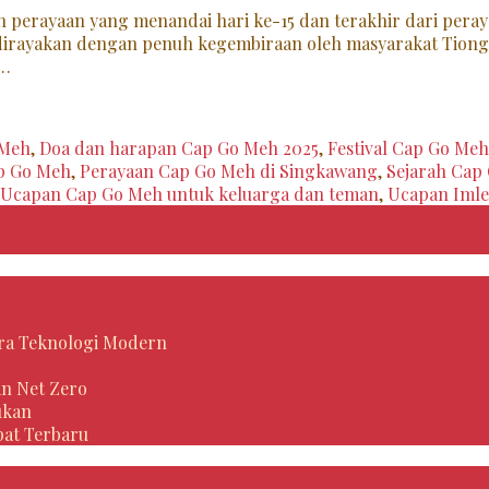
perayaan yang menandai hari ke-15 dan terakhir dari peray
 dirayakan dengan penuh kegembiraan oleh masyarakat Tiongh
 …
 Meh
,
Doa dan harapan Cap Go Meh 2025
,
Festival Cap Go Meh
p Go Meh
,
Perayaan Cap Go Meh di Singkawang
,
Sejarah Cap
Ucapan Cap Go Meh untuk keluarga dan teman
,
Ucapan Imle
 Era Teknologi Modern
an Net Zero
ukan
pat Terbaru