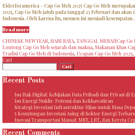
Elderforamerica – Cap Go Meh 2025 Cap Go Meh merupakan 
2025, Cap Go Meh jatuh pada tanggal 23 Februari dan akan
Indonesia. Oleh karena itu, momen ini menjadi kesempatan
Merayakan
Read more
Cap
Categories
Tags
CHINESE NEW YEAR
,
HARI RAYA
,
TANGGAL MERAH
Cap Go
Go
Lontong Cap Go Meh sejarah dan makna
,
Makanan khas Ca
Meh
Tradisi Cap Go Meh di Indonesia
,
Ucapan Cap Go Meh 2025
,
2025:
Cari
Ucapan
Cari
Selamat
dan
Recent Posts
Maknanya
Isu Hak Digital: Kebijakan Data Pribadi dan Privasi di
Isu Energi Nuklir: Potensi dan Kekhawatiran
Strategi Investasi Infrastruktur Hijau untuk Masa Dep
5 Keuntungan Investasi Asing di Sektor Energi Terbar
Inovasi Transportasi Massal: MRT, LRT, dan Kereta Ce
Recent Comments