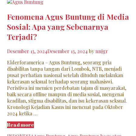
Fenomena Agus Buntung di Media
Sosial: Apa yang Sebenarnya
Terjadi?
Desember 13, 2024
Desember 13, 2024
by
nnjgr
Elderforamerica – Agus Buntung, seorang pria
disabilitas tanpa tangan dari Lombok, NTB, menjadi
pusat perhatian nasional setelah dituduh melakukan
kekerasan seksual terhadap seorang mahasiswi.
Peristiwa ini memicu perdebatan tajam di masyarakat,
baik secara offline maupun di media sosial, mengenai
keadilan, stigma disabilitas, dan isu kekerasan seksual.
Kronologi Kejadian Kasus ini mencuat pada Oktober
2024 ketika …
Fenomena
Read more
Agus
Categories
Tags