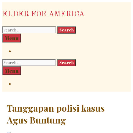
Skip
to
ELDER FOR AMERICA
content
Search
for:
Search
Menu
Search
Search
for:
Search
Menu
Search
Tanggapan polisi kasus
Agus Buntung