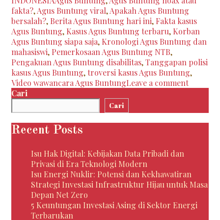
INDONESIA
Agus Buntung
,
Agus Buntung hoax atau
Buntung
fakta?
,
Agus Buntung viral
,
Apakah Agus Buntung
di
bersalah?
,
Berita Agus Buntung hari ini
,
Fakta kasus
Media
Agus Buntung
,
Kasus Agus Buntung terbaru
,
Korban
Sosial:
Agus Buntung siapa saja
,
Kronologi Agus Buntung dan
Apa
mahasiswi
,
Pemerkosaan Agus Buntung NTB
,
yang
Pengakuan Agus Buntung disabilitas
,
Tanggapan polisi
Sebenarnya
kasus Agus Buntung
,
troversi kasus Agus Buntung
,
Terjadi?
Video wawancara Agus Buntung
Leave a comment
Cari
Cari
Recent Posts
Isu Hak Digital: Kebijakan Data Pribadi dan
Privasi di Era Teknologi Modern
Isu Energi Nuklir: Potensi dan Kekhawatiran
Strategi Investasi Infrastruktur Hijau untuk Masa
Depan Net Zero
5 Keuntungan Investasi Asing di Sektor Energi
Terbarukan