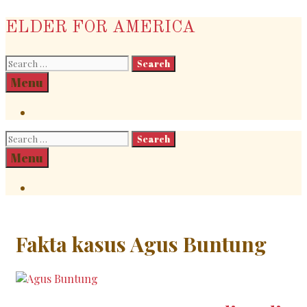
Skip
ELDER FOR AMERICA
to
content
Search
for:
Search
Menu
Search
Search
for:
Search
Menu
Search
Fakta kasus Agus Buntung