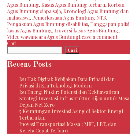
Media
Agus Buntung
,
Kasus Agus Buntung terbaru
,
Korban
Sosial:
Agus Buntung siapa saja
,
Kronologi Agus Buntung dan
Apa
mahasiswi
,
Pemerkosaan Agus Buntung NTB
,
yang
Pengakuan Agus Buntung disabilitas
,
Tanggapan polisi
Sebenarnya
kasus Agus Buntung
,
troversi kasus Agus Buntung
,
Terjadi?
Video wawancara Agus Buntung
Leave a comment
Cari
Cari
Recent Posts
Isu Hak Digital: Kebijakan Data Pribadi dan
Privasi di Era Teknologi Modern
Isu Energi Nuklir: Potensi dan Kekhawatiran
Strategi Investasi Infrastruktur Hijau untuk Masa
Depan Net Zero
5 Keuntungan Investasi Asing di Sektor Energi
Terbarukan
Inovasi Transportasi Massal: MRT, LRT, dan
Kereta Cepat Terbaru