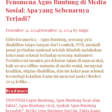
Fenomena Agus Buntung di Media
Sosial: Apa yang Sebenarnya
Terjadi?
Desember 13, 2024
Desember 13, 2024
by
nnjgr
Elderforamerica – Agus Buntung, seorang pria
disabilitas tanpa tangan dari Lombok, NTB, menjadi
pusat perhatian nasional setelah dituduh melakukan
kekerasan seksual terhadap seorang mahasiswi.
Peristiwa ini memicu perdebatan tajam di masyarakat,
baik secara offline maupun di media sosial, mengenai
keadilan, stigma disabilitas, dan isu kekerasan seksual.
Kronologi Kejadian Kasus ini mencuat pada Oktober
2024 ketika …
Fenomena
Read more
Agus
Categories
Tags
INDONESIA
Agus Buntung
,
Agus Buntung hoax atau
Buntung
fakta?
,
Agus Buntung viral
,
Apakah Agus Buntung
di
bersalah?
,
Berita Agus Buntung hari ini
,
Fakta kasus