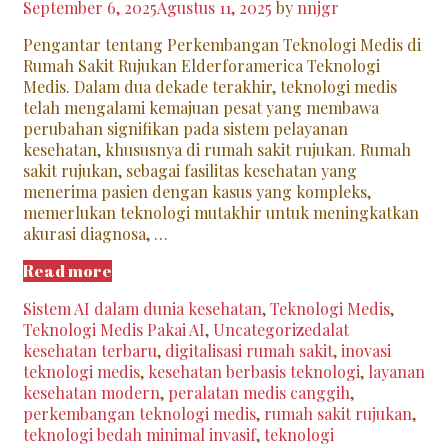
September 6, 2025
Agustus 11, 2025
by
nnjgr
Pengantar tentang Perkembangan Teknologi Medis di
Rumah Sakit Rujukan Elderforamerica Teknologi
Medis. Dalam dua dekade terakhir, teknologi medis
telah mengalami kemajuan pesat yang membawa
perubahan signifikan pada sistem pelayanan
kesehatan, khususnya di rumah sakit rujukan. Rumah
sakit rujukan, sebagai fasilitas kesehatan yang
menerima pasien dengan kasus yang kompleks,
memerlukan teknologi mutakhir untuk meningkatkan
akurasi diagnosa, …
5
Read more
Inovasi
Categories
Sistem AI dalam dunia kesehatan
,
Teknologi Medis
,
Teknologi
Tags
Teknologi Medis Pakai AI
,
Uncategorized
alat
Medis
kesehatan terbaru
,
digitalisasi rumah sakit
,
inovasi
di
teknologi medis
,
kesehatan berbasis teknologi
,
layanan
Rumah
kesehatan modern
,
peralatan medis canggih
,
Sakit
perkembangan teknologi medis
,
rumah sakit rujukan
,
Rujukan
teknologi bedah minimal invasif
,
teknologi
Terbaru