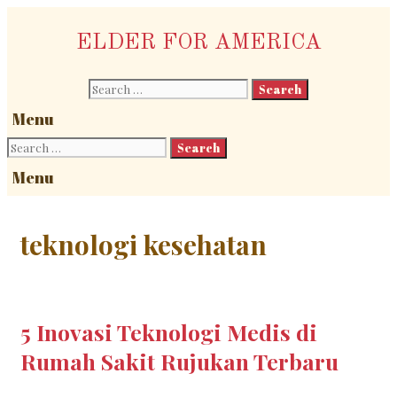
Skip
to
ELDER FOR AMERICA
content
Search
for:
Menu
Search
for:
Menu
teknologi kesehatan
5 Inovasi Teknologi Medis di
Rumah Sakit Rujukan Terbaru