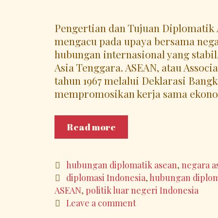
Pengertian dan Tujuan Diplomatik
mengacu pada upaya bersama neg
hubungan internasional yang stabi
Asia Tenggara. ASEAN, atau Associa
tahun 1967 melalui Deklarasi Bangk
mempromosikan kerja sama ekonom
Apa
Read more
Saja
Hubungan
Diplomatik
Categories
hubungan diplomatik asean
,
negara a
ASEAN
Tags
diplomasi Indonesia
,
hubungan diplom
dan
ASEAN
,
politik luar negeri Indonesia
Peran
Leave a comment
Indonesia?