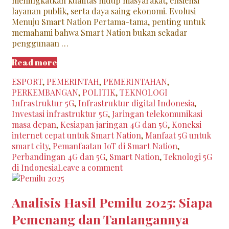
meningkatkan kualitas hidup masyarakat, efisiensi
layanan publik, serta daya saing ekonomi. Evolusi
Menuju Smart Nation Pertama-tama, penting untuk
memahami bahwa Smart Nation bukan sekadar
penggunaan …
Analisis
Read more
Kesiapan
Categories
ESPORT
,
PEMERINTAH
,
PEMERINTAHAN
,
Infrastruktur
Tags
PERKEMBANGAN
,
POLITIK
,
TEKNOLOGI
4G/5G
Infrastruktur 5G
,
Infrastruktur digital Indonesia
,
untuk
Investasi infrastruktur 5G
,
Jaringan telekomunikasi
Smart
masa depan
,
Kesiapan jaringan 4G dan 5G
,
Koneksi
Nation
internet cepat untuk Smart Nation
,
Manfaat 5G untuk
smart city
,
Pemanfaatan IoT di Smart Nation
,
Perbandingan 4G dan 5G
,
Smart Nation
,
Teknologi 5G
di Indonesia
Leave a comment
Analisis Hasil Pemilu 2025: Siapa
Pemenang dan Tantangannya