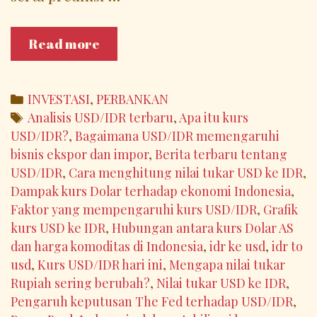
Memahami
Read more
Pergerakan
Kurs
USD/IDR:
Categories
INVESTASI
,
PERBANKAN
Faktor,
Tags
Analisis USD/IDR terbaru
,
Apa itu kurs
Dampak,
USD/IDR?
,
Bagaimana USD/IDR memengaruhi
dan
bisnis ekspor dan impor
,
Berita terbaru tentang
Prediksi
USD/IDR
,
Cara menghitung nilai tukar USD ke IDR
,
ke
Dampak kurs Dolar terhadap ekonomi Indonesia
,
Depan
Faktor yang mempengaruhi kurs USD/IDR
,
Grafik
kurs USD ke IDR
,
Hubungan antara kurs Dolar AS
dan harga komoditas di Indonesia
,
idr ke usd
,
idr to
usd
,
Kurs USD/IDR hari ini
,
Mengapa nilai tukar
Rupiah sering berubah?
,
Nilai tukar USD ke IDR
,
Pengaruh keputusan The Fed terhadap USD/IDR
,