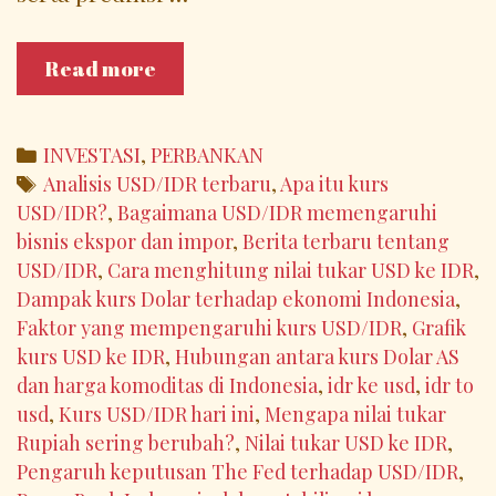
Memahami
Read more
Pergerakan
Kurs
USD/IDR:
Categories
INVESTASI
,
PERBANKAN
Faktor,
Tags
Analisis USD/IDR terbaru
,
Apa itu kurs
Dampak,
USD/IDR?
,
Bagaimana USD/IDR memengaruhi
dan
bisnis ekspor dan impor
,
Berita terbaru tentang
Prediksi
USD/IDR
,
Cara menghitung nilai tukar USD ke IDR
,
ke
Dampak kurs Dolar terhadap ekonomi Indonesia
,
Depan
Faktor yang mempengaruhi kurs USD/IDR
,
Grafik
kurs USD ke IDR
,
Hubungan antara kurs Dolar AS
dan harga komoditas di Indonesia
,
idr ke usd
,
idr to
usd
,
Kurs USD/IDR hari ini
,
Mengapa nilai tukar
Rupiah sering berubah?
,
Nilai tukar USD ke IDR
,
Pengaruh keputusan The Fed terhadap USD/IDR
,