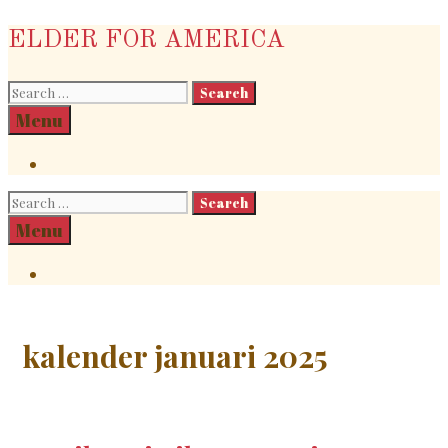
Skip
ELDER FOR AMERICA
to
content
Search
for:
Search
Menu
Search
Search
for:
Search
Menu
Search
kalender januari 2025