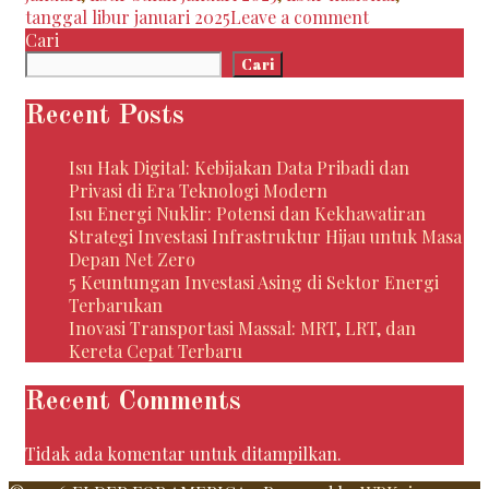
Tips,
tanggal libur januari 2025
Leave a comment
dan
Cari
Inspirasi
Cari
Aktivitas
Menarik
Recent Posts
Isu Hak Digital: Kebijakan Data Pribadi dan
Privasi di Era Teknologi Modern
Isu Energi Nuklir: Potensi dan Kekhawatiran
Strategi Investasi Infrastruktur Hijau untuk Masa
Depan Net Zero
5 Keuntungan Investasi Asing di Sektor Energi
Terbarukan
Inovasi Transportasi Massal: MRT, LRT, dan
Kereta Cepat Terbaru
Recent Comments
Tidak ada komentar untuk ditampilkan.