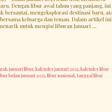
ru. Dengan libur awal tahun yang panjang, ini
 bersantai, mengeksplorasi destinasi baru, at
ersama keluarga dan teman. Dalam artikel ini
enarik untuk mengisi liburan Januari …
al1 januari libur
,
kalender januari 2025
,
kalender libur
ibur bulan januari 2025
,
libur nasional
,
tanggal libur