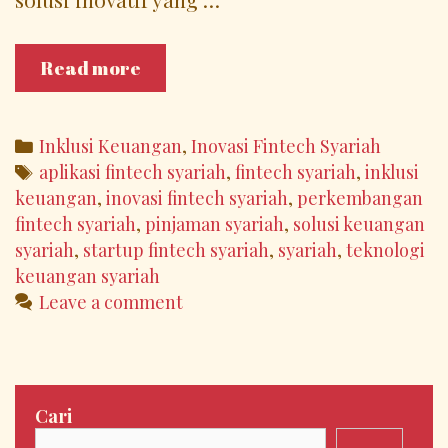
Inovasi
Read more
Fintech
Syariah:
Solusi
Categories
Inklusi Keuangan
,
Inovasi Fintech Syariah
Cerdas
Tags
aplikasi fintech syariah
,
fintech syariah
,
inklusi
untuk
keuangan
,
inovasi fintech syariah
,
perkembangan
Inklusi
fintech syariah
,
pinjaman syariah
,
solusi keuangan
Keuangan
syariah
,
startup fintech syariah
,
syariah
,
teknologi
keuangan syariah
Leave a comment
Cari