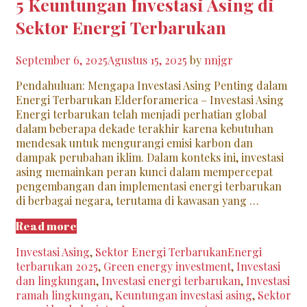
5 Keuntungan Investasi Asing di
Sektor Energi Terbarukan
September 6, 2025
Agustus 15, 2025
by
nnjgr
Pendahuluan: Mengapa Investasi Asing Penting dalam
Energi Terbarukan Elderforamerica – Investasi Asing
Energi terbarukan telah menjadi perhatian global
dalam beberapa dekade terakhir karena kebutuhan
mendesak untuk mengurangi emisi karbon dan
dampak perubahan iklim. Dalam konteks ini, investasi
asing memainkan peran kunci dalam mempercepat
pengembangan dan implementasi energi terbarukan
di berbagai negara, terutama di kawasan yang …
5
Read more
Keuntungan
Categories
Tags
Investasi Asing
,
Sektor Energi Terbarukan
Energi
Investasi
terbarukan 2025
,
Green energy investment
,
Investasi
Asing
dan lingkungan
,
Investasi energi terbarukan
,
Investasi
di
ramah lingkungan
,
Keuntungan investasi asing
,
Sektor
Sektor