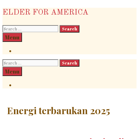
Skip
ELDER FOR AMERICA
to
content
Search
for:
Search
Menu
Search
Search
for:
Search
Menu
Search
Energi terbarukan 2025